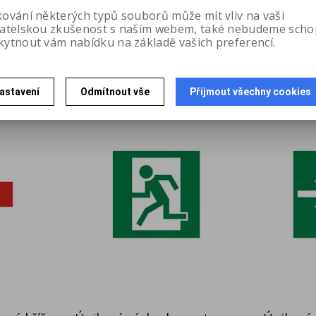
kování některých typů souborů může mít vliv na vaši
12,40 Kč
12,4
vatelskou zkušenost s naším webem, také nebudeme scho
ez DPH
bez DPH
kytnout vám nabídku na základě vašich preferencí.
astavení
Odmítnout vše
Přijmout všechny cookies