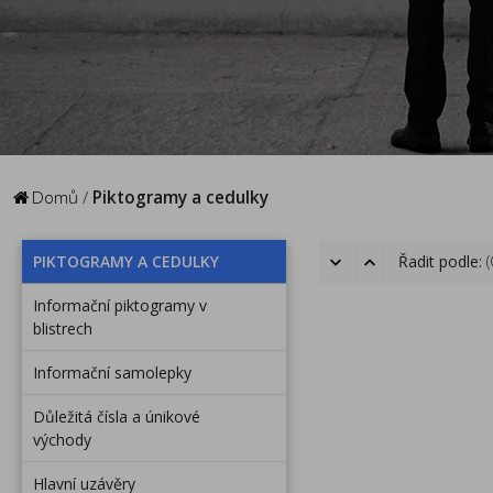
Domů
/
Piktogramy a cedulky
PIKTOGRAMY A CEDULKY
Řadit podle:
Informační piktogramy v
blistrech
Informační samolepky
Důležitá čísla a únikové
východy
Hlavní uzávěry