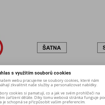
hlas s využitím souborů cookies
našem webu pracujeme se soubory cookies, které nám
hají zkvalitnit naše služby a personalizovat nabídky.
 - malý
ŠATNA
ory cookies si pamatují, co a jak ve svém prohlížeči na
ém zařízení děláte. Díky tomu webová stránka funguje po
a je schopná se přizpůsobit vašim preferencím.
:
6411
Katalogové číslo:
6715
Katalo