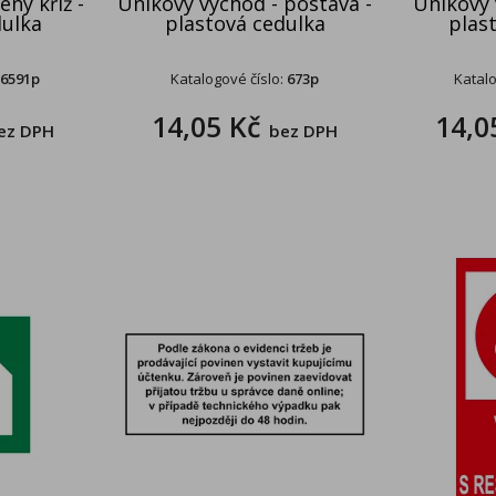
ený kříž -
Únikový východ - postava -
Únikový 
dulka
plastová cedulka
plas
6591p
Katalogové číslo:
673p
Katalo
14,05 Kč
14,0
ez DPH
bez DPH