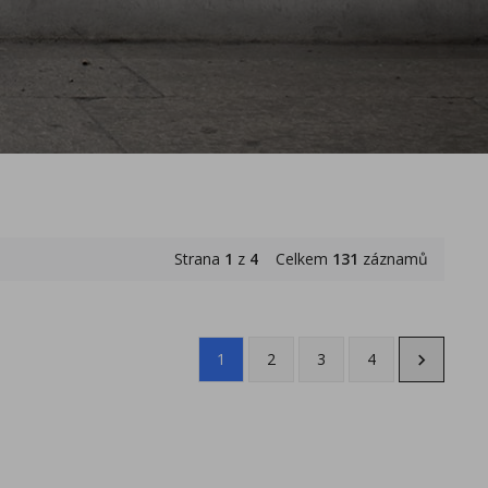
Strana
1
z
4
Celkem
131
záznamů
1
2
3
4