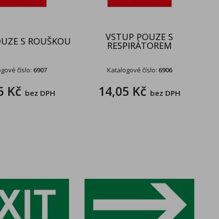
VSTUP POUZE S
OUZE S ROUŠKOU
RESPIRÁTOREM
gové číslo:
6907
Katalogové číslo:
6906
5 Kč
14,05 Kč
bez DPH
bez DPH