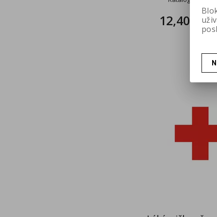
Blo
12,40 Kč
uži
b
pos
N