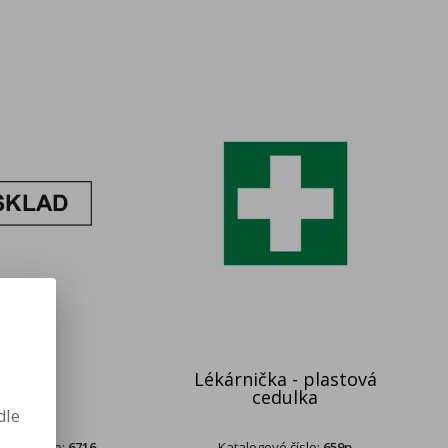
Lékárnička - plastová
SKLAD
cedulka
dle
gové číslo:
6716
Katalogové číslo:
659p