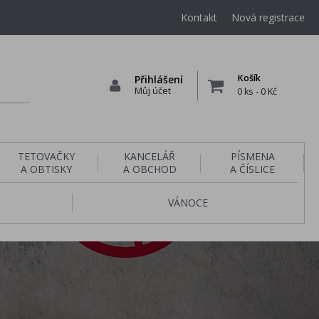
Kontakt
Nová registrace
Košík
Přihlášení
Můj účet
0 ks
-
0 Kč
TETOVAČKY
KANCELÁŘ
PÍSMENA
A OBTISKY
A OBCHOD
A ČÍSLICE
VÁNOCE