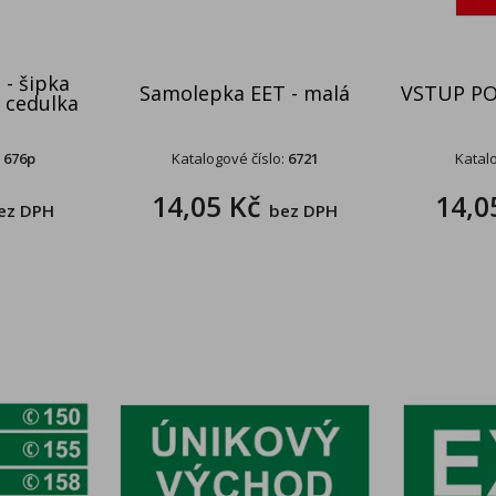
 - šipka
Samolepka EET - malá
VSTUP P
á cedulka
:
676p
Katalogové číslo:
6721
Katalo
14,05 Kč
14,0
ez DPH
bez DPH