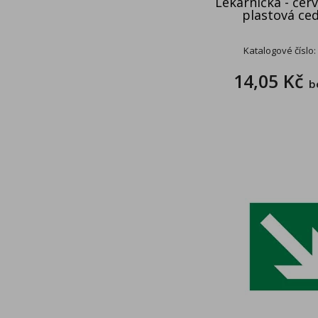
Lékárnička - červ
plastová ce
Katalogové číslo:
14,05 Kč
b