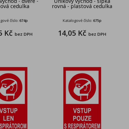
východ - dveře -
Únikový východ - šipka
tová cedulka
rovná - plastová cedulka
gové číslo:
674p
Katalogové číslo:
675p
5 Kč
14,05 Kč
bez DPH
bez DPH