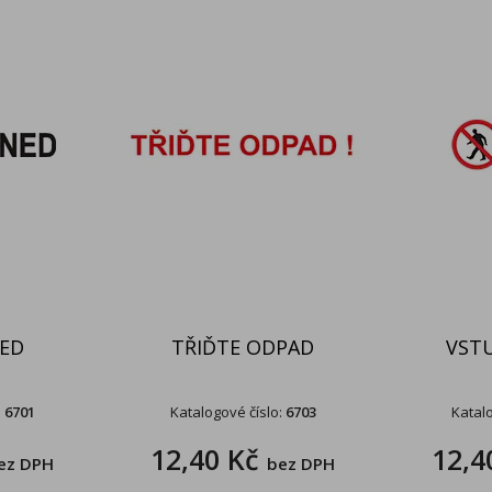
NED
TŘIĎTE ODPAD
VST
:
6701
Katalogové číslo:
6703
Katalo
12,40 Kč
12,4
ez DPH
bez DPH