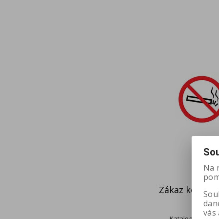
Sou
Na 
pomá
Zákaz kouření
Soub
dan
vás 
Katalogové číslo