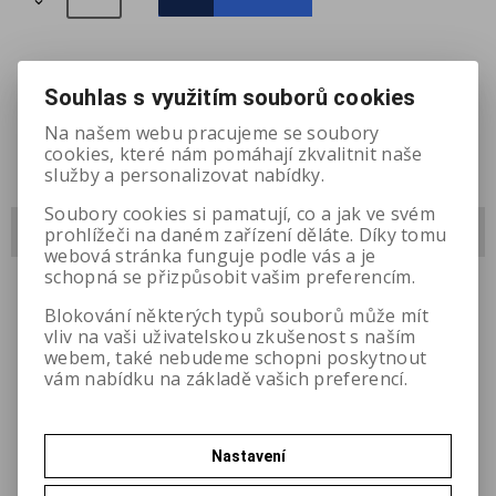

Přidat do oblíbených
Souhlas s využitím souborů cookies
Na našem webu pracujeme se soubory
cookies, které nám pomáhají zkvalitnit naše
služby a personalizovat nabídky.
Soubory cookies si pamatují, co a jak ve svém
Dotaz na výrobek
prohlížeči na daném zařízení děláte. Díky tomu
webová stránka funguje podle vás a je
schopná se přizpůsobit vašim preferencím.
Váš email
*
Blokování některých typů souborů může mít
vliv na vaši uživatelskou zkušenost s naším
webem, také nebudeme schopni poskytnout
Město:
vám nabídku na základě vašich preferencí.
Váš dotaz
*
Nastavení