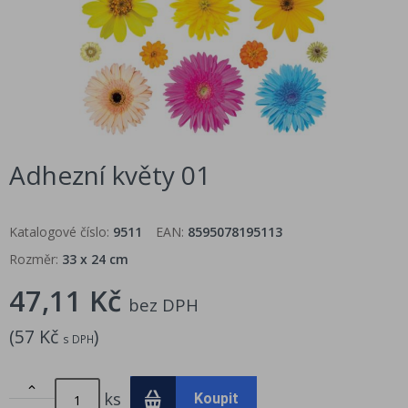
Adhezní květy 01
Katalogové číslo:
9511
EAN:
8595078195113
Rozměr:
33 x 24 cm
47,11 Kč
bez DPH
(
57 Kč
)
s DPH

ks
Koupit