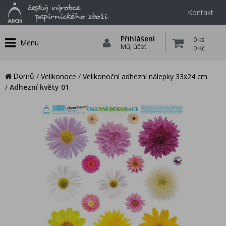
Kontakt
Přihlášení
0 ks
Menu
Můj účet
0 Kč
Domů
/
Velikonoce
/
Velikonoční adhezní nálepky 33x24 cm
/
Adhezní květy 01