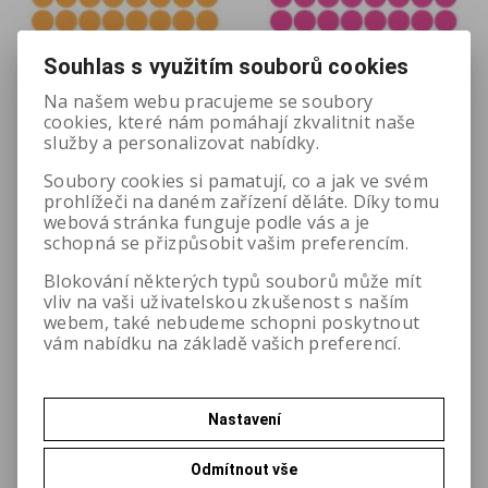
Souhlas s využitím souborů cookies
Na našem webu pracujeme se soubory
cookies, které nám pomáhají zkvalitnit naše
služby a personalizovat nabídky.
Neonová kolečka 12
Neonová kolečka 12
mm - oranžová
mm - růžová
Soubory cookies si pamatují, co a jak ve svém
prohlížeči na daném zařízení děláte. Díky tomu
webová stránka funguje podle vás a je
Katalogové číslo:
236NO
Katalogové číslo:
236NP
schopná se přizpůsobit vašim preferencím.
12,40 Kč
12,40 Kč
Blokování některých typů souborů může mít
bez DPH
bez DPH
vliv na vaši uživatelskou zkušenost s naším
webem, také nebudeme schopni poskytnout
vám nabídku na základě vašich preferencí.
Nastavení
Odmítnout vše