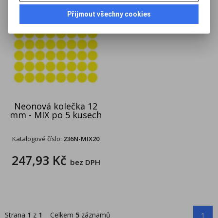
Přijmout všechny cookies
Neonová kolečka 12
mm - MIX po 5 kusech
Katalogové číslo:
236N-MIX20
247,93 Kč
bez DPH
Strana
1
z
1
Celkem
5
záznamů
1