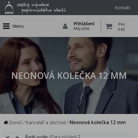
Kontakt
Přihlášení
0 ks
Menu
Můj účet
0 Kč
NEONOVÁ KOLEČKA 12 MM
Domů
/
Kancelář a obchod
/
Neonová kolečka 12 mm
Řadit podle:
(Data přidání)