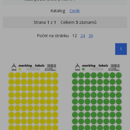
Katalog
Ceník
Strana
1
z
1
Celkem
5
záznamů
Počet na stránku
12
24
36
1