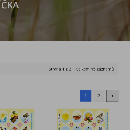
ÍČKA
Strana
1
z
2
Celkem
15
záznamů
1
2