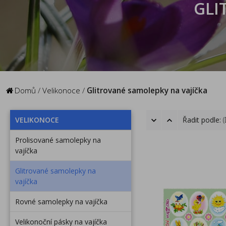
GLI
Domů
/
Velikonoce
/
Glitrované samolepky na vajíčka
VELIKONOCE
Řadit podle:
Prolisované samolepky na
vajíčka
Glitrované samolepky na
vajíčka
Rovné samolepky na vajíčka
Velikonoční pásky na vajíčka