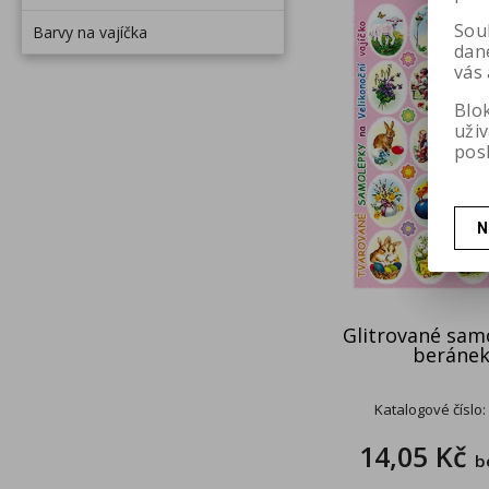
Soub
Barvy na vajíčka
dan
vás 
Blo
uži
pos
N
Glitrované sam
beráne
Katalogové číslo:
14,05 Kč
b