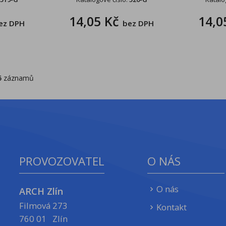
14,05 Kč
14,0
ez DPH
bez DPH
5
záznamů
PROVOZOVATEL
O NÁS
O nás
ARCH Zlín
Filmová 273
Kontakt
760 01 Zlín