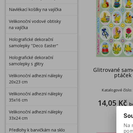
Navlékací košilky na vajíčka
Velikonoční vodové obtisky
na vajíčka
Holografické dekorační
samolepky "Deco Easter"
Holografické dekorační
samolepky s glitry
Glitrované sam
ptáček
Velikonoční adhezní nálepky
20x23 cm
Katalogové číslo:
Velikonoční adhezní nálepky
35x16 cm
14,05 Kč
b
Velikonoční adhezní nálepky
Sou
33x24 cm
Na 
Předlohy k barvičkám na sklo
pomá