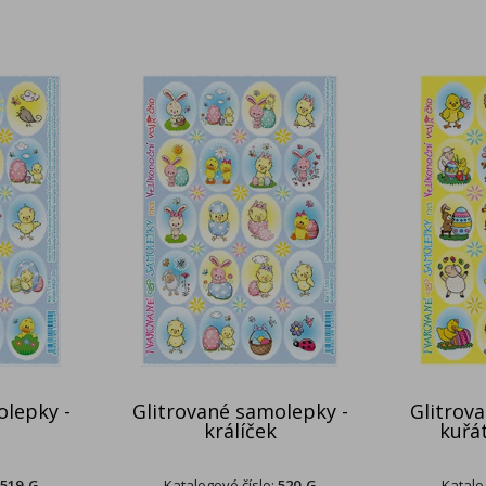
olepky -
Glitrované samolepky -
Glitrov
králíček
kuřá
519-G
Katalogové číslo:
520-G
Katalo