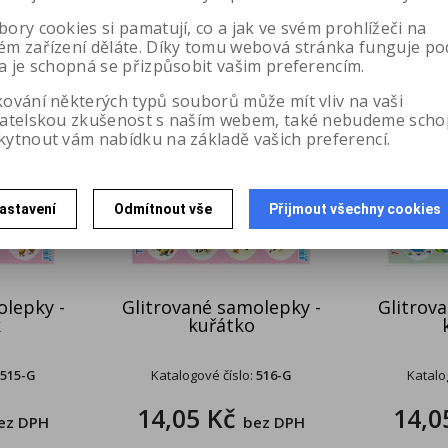
ory cookies si pamatují, co a jak ve svém prohlížeči na
ém zařízení děláte. Díky tomu webová stránka funguje po
a je schopná se přizpůsobit vašim preferencím.
kování některých typů souborů může mít vliv na vaši
vatelskou zkušenost s naším webem, také nebudeme scho
kytnout vám nabídku na základě vašich preferencí.
astavení
Odmítnout vše
Přijmout všechny cookies
olepky -
Glitrované samolepky -
Glitrov
k
kuřátko
515-G
Katalogové číslo:
516-G
Katalo
14,05 Kč
14,0
ez DPH
bez DPH