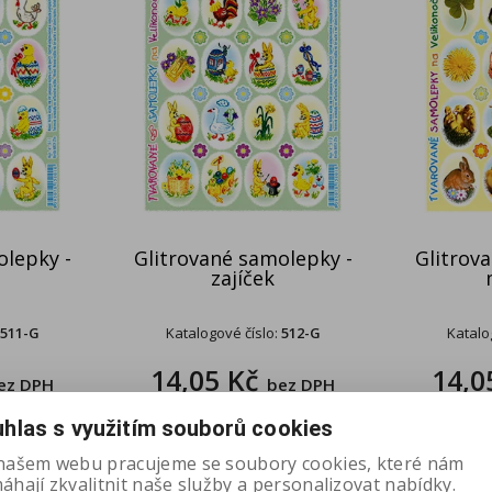
olepky -
Glitrované samolepky -
Glitrov
zajíček
511-G
Katalogové číslo:
512-G
Katalo
14,05 Kč
14,0
ez DPH
bez DPH
hlas s využitím souborů cookies
našem webu pracujeme se soubory cookies, které nám
hají zkvalitnit naše služby a personalizovat nabídky.