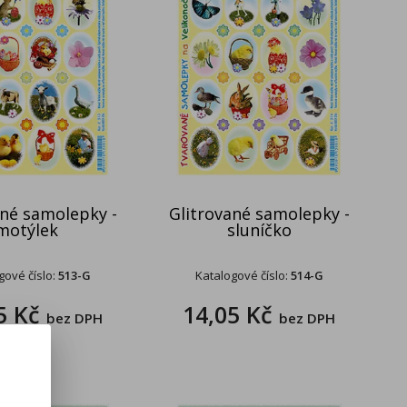
ané samolepky -
Glitrované samolepky -
motýlek
sluníčko
gové číslo:
513-G
Katalogové číslo:
514-G
5 Kč
14,05 Kč
bez DPH
bez DPH