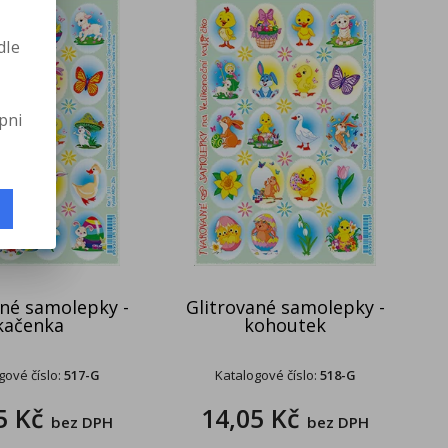
dle
pni
ané samolepky -
Glitrované samolepky -
kačenka
kohoutek
gové číslo:
517-G
Katalogové číslo:
518-G
5 Kč
14,05 Kč
bez DPH
bez DPH