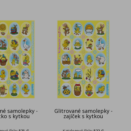
ané samolepky -
Glitrované samolepky -
tko s kytkou
zajíček s kytkou
gové číslo:
521-G
Katalogové číslo:
522-G