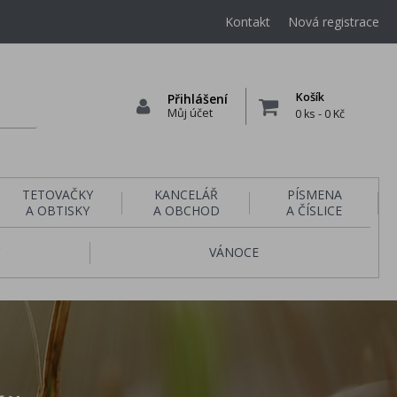
Kontakt
Nová registrace
Košík
Přihlášení
Můj účet
0 ks
-
0 Kč
TETOVAČKY
KANCELÁŘ
PÍSMENA
A OBTISKY
A OBCHOD
A ČÍSLICE
VÁNOCE