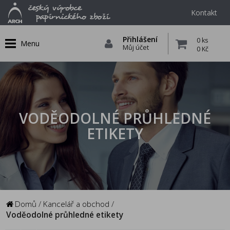
Kontakt
Přihlášení
0 ks
Menu
Můj účet
0 Kč
VODĚODOLNÉ PRŮHLEDNÉ
ETIKETY
Domů
/
Kancelář a obchod
/
Voděodolné průhledné etikety