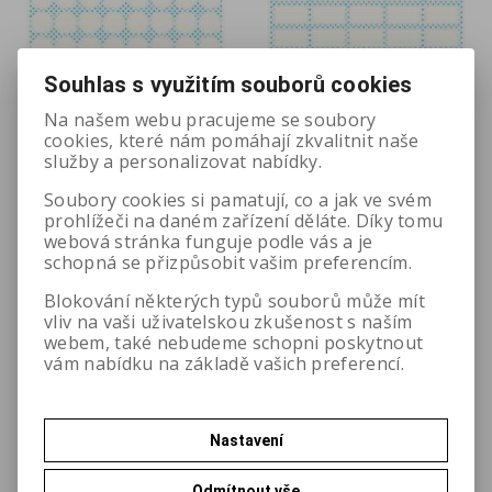
Souhlas s využitím souborů cookies
Na našem webu pracujeme se soubory
cookies, které nám pomáhají zkvalitnit naše
služby a personalizovat nabídky.
Soubory cookies si pamatují, co a jak ve svém
prohlížeči na daném zařízení děláte. Díky tomu
webová stránka funguje podle vás a je
Voděodolná
Voděodolné
schopná se přizpůsobit vašim preferencím.
samolepicí kolečka 12
samolepicí obdélníčky
mm - transparentn
19x10 - transpare
Blokování některých typů souborů může mít
vliv na vaši uživatelskou zkušenost s naším
Katalogové číslo:
236AT
Katalogové číslo:
244AT
webem, také nebudeme schopni poskytnout
vám nabídku na základě vašich preferencí.
14,05 Kč
14,05 Kč
bez DPH
bez DPH
Nastavení
Odmítnout vše