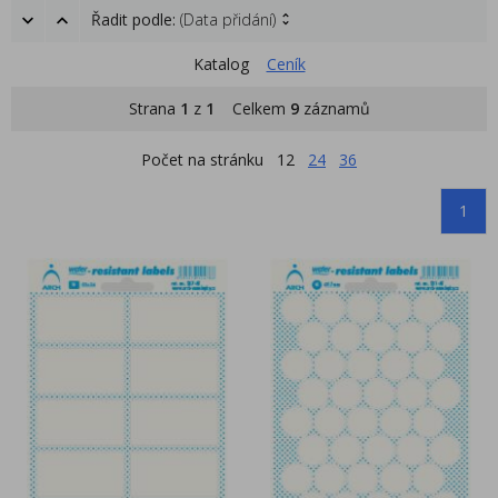
Řadit podle:
(Data přidání)
Katalog
Ceník
Strana
1
z
1
Celkem
9
záznamů
Počet na stránku
12
24
36
1