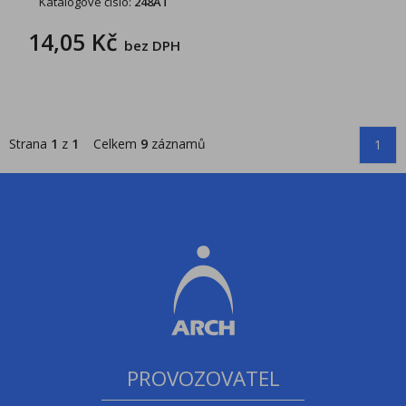
Katalogové číslo:
248AT
14,05 Kč
bez DPH
Strana
1
z
1
Celkem
9
záznamů
1
PROVOZOVATEL