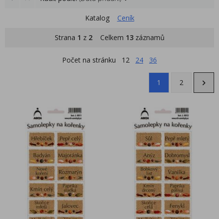
Katalog
Ceník
Strana
1
z
2
Celkem
13
záznamů
Počet na stránku
12
24
36
1
2