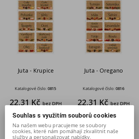
Juta - Krupice
Juta - Oregano
Katalogové číslo:
0815
Katalogové číslo:
0816
22,31 Kč
22,31 Kč
bez DPH
bez DPH
Souhlas s využitím souborů cookies
Na našem webu pracujeme se soubory
cookies, které nám pomáhají zkvalitnit naše
služby a personalizovat nabídky.