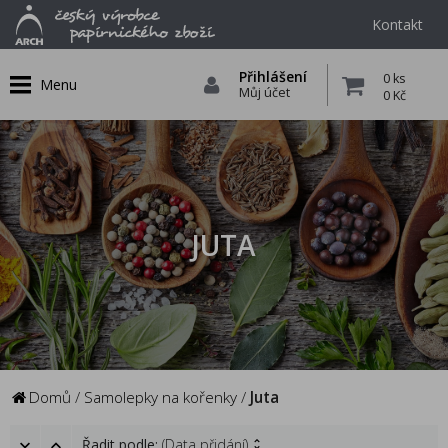
Kontakt
Přihlášení
0 ks
Menu
Můj účet
0 Kč
JUTA
Domů
/
Samolepky na kořenky
/
Juta
Řadit podle:
(Data přidání)