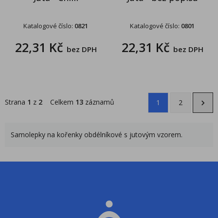
Katalogové číslo:
0821
Katalogové číslo:
0801
22,31 Kč
22,31 Kč
bez DPH
bez DPH
Strana
1
z
2
Celkem
13
záznamů
1
2
Samolepky na kořenky obdélníkové s jutovým vzorem.