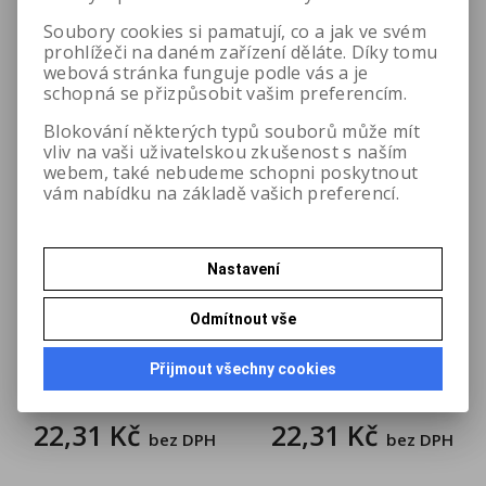
Soubory cookies si pamatují, co a jak ve svém
prohlížeči na daném zařízení děláte. Díky tomu
webová stránka funguje podle vás a je
schopná se přizpůsobit vašim preferencím.
Blokování některých typů souborů může mít
vliv na vaši uživatelskou zkušenost s naším
webem, také nebudeme schopni poskytnout
vám nabídku na základě vašich preferencí.
Nastavení
Odmítnout vše
Juta - Bazalka
Juta - Celer
Přijmout všechny cookies
Katalogové číslo:
0817
Katalogové číslo:
0818
22,31 Kč
22,31 Kč
bez DPH
bez DPH