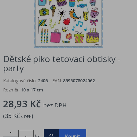
Dětské piko tetovací obtisky -
party
Katalogové číslo:
2406
EAN:
8595078024062
Rozměr:
10 x 17 cm
28,93 Kč
bez DPH
(
35 Kč
)
s DPH

ks
Koupit