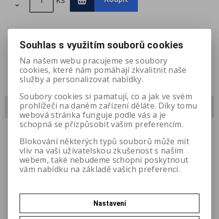

Přidat do oblíbených
Souhlas s využitím souborů cookies
Na našem webu pracujeme se soubory
cookies, které nám pomáhají zkvalitnit naše
služby a personalizovat nabídky.
Soubory cookies si pamatují, co a jak ve svém
prohlížeči na daném zařízení děláte. Díky tomu
Dotaz na výrobek
webová stránka funguje podle vás a je
schopná se přizpůsobit vašim preferencím.
Váš email
*
Blokování některých typů souborů může mít
vliv na vaši uživatelskou zkušenost s naším
webem, také nebudeme schopni poskytnout
vám nabídku na základě vašich preferencí.
Město:
Nastavení
Váš dotaz
*