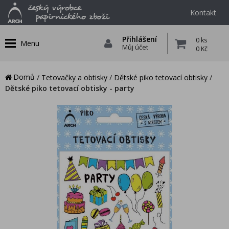
Kontakt
Přihlášení
0 ks
Menu
Můj účet
0 Kč
Domů
/
Tetovačky a obtisky
/
Dětské piko tetovací obtisky
/
Dětské piko tetovací obtisky - party