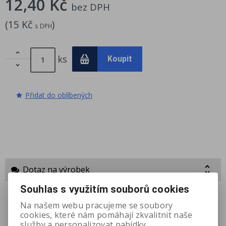
12,40 Kč
bez DPH
(
15 Kč
)
s DPH

ks
Koupit

Přidat do oblíbených
Dotaz na výrobek
Souhlas s využitím souborů cookies
Váš email
*
Na našem webu pracujeme se soubory
cookies, které nám pomáhají zkvalitnit naše
služby a personalizovat nabídky.