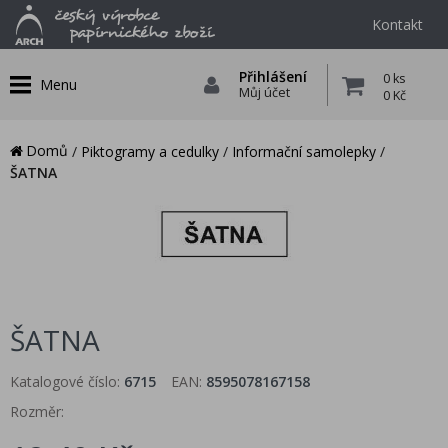
Kontakt
Přihlášení
0 ks
Menu
Můj účet
0 Kč
Domů
/
Piktogramy a cedulky
/
Informační samolepky
/
ŠATNA
ŠATNA
Katalogové číslo:
6715
EAN:
8595078167158
Rozměr: